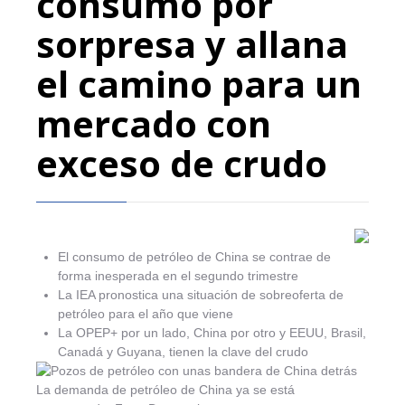
consumo por
sorpresa y allana
el camino para un
mercado con
exceso de crudo
El consumo de petróleo de China se contrae de
forma inesperada en el segundo trimestre
La IEA pronostica una situación de sobreoferta de
petróleo para el año que viene
La OPEP+ por un lado, China por otro y EEUU, Brasil,
Canadá y Guyana, tienen la clave del crudo
La demanda de petróleo de China ya se está