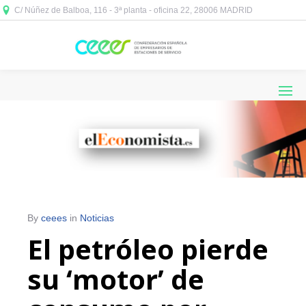
C/ Núñez de Balboa, 116 - 3ª planta - oficina 22, 28006 MADRID



By
ceees
in
Noticias
El petróleo pierde
su ‘motor’ de