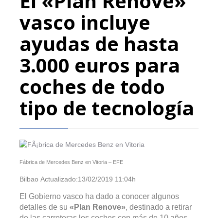
El «Plan Renove»
vasco incluye
ayudas de hasta
3.000 euros para
coches de todo
tipo de tecnología
Fábrica de Mercedes Benz en Vitoria –
EFE
Bilbao
Actualizado:
13/02/2019 11:04h
El Gobierno vasco ha dado a conocer algunos
detalles de su
«Plan Renove»
, destinado a retirar
de las carreteras los coches con más de 10 años.