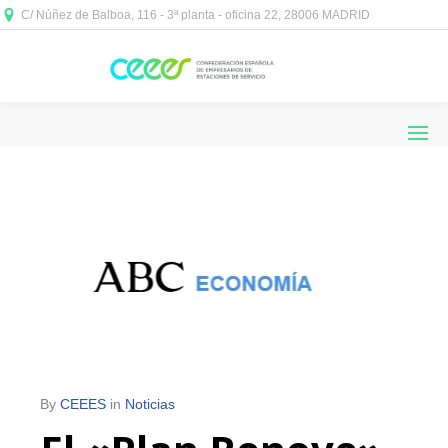
C/ Núñez de Balboa, 116 - 3ª planta - oficina 22, 28006 MADRID



By
CEEES
in
Noticias