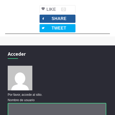
LIKE
0
facebook
SHARE
twitterbird
TWEET
Acceder
Por favor, accede al sitio.
Nombre de usuario