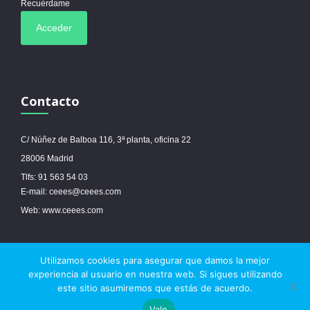
Recuérdame
Contacto
C/ Núñez de Balboa 116, 3ª planta, oficina 22
28006 Madrid
Tlfs: 91 563 54 03
E-mail: ceees@ceees.com
Web: www.ceees.com
Utilizamos cookies para asegurar que damos la mejor
© 2017 Ceees - Sitio web desarrollado por
espa.es
-
Aviso legal
-
Política de
experiencia al usuario en nuestra web. Si sigues utilizando
cookies
este sitio asumiremos que estás de acuerdo.
Vale