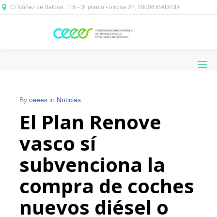
C/ Núñez de Balboa, 116 - 3ª planta - oficina 22, 28006 MADRID



By
ceees
in
Noticias
El Plan Renove
vasco sí
subvenciona la
compra de coches
nuevos diésel o