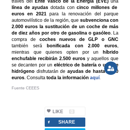
través del
Ente Vasco de la Energía (EVE)
una
línea de ayudas
dotada con
cinco millones de
euros en 2021
para la renovación del parque
automovilístico de la región, que
subvenciona con
2.000 euros la sustitución de un coche de más
de diez años
por otro de gasolina o gasóleo
. La
compra de
coches nuevos de GLP o GNC
también será
bonificada con 2.000 euros
,
mientras que quienes opten por un
híbrido
enchufable recibirán 2.500 euros
y aquellos que
se decanten por un
eléctrico de batería o uno de
hidrógeno
disfrutarán de
ayudas de hasta 3.000
euros
. Consulta
toda la información
aquí
.
Fuente CEEES
LIKE
0
facebook
SHARE