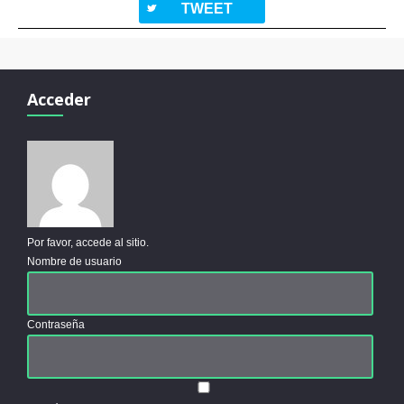
twitterbird
TWEET
Acceder
Por favor, accede al sitio.
Nombre de usuario
Contraseña