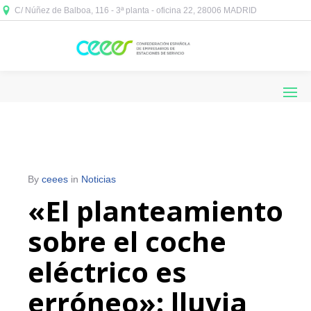
C/ Núñez de Balboa, 116 - 3ª planta - oficina 22, 28006 MADRID



By
ceees
in
Noticias
«El planteamiento
sobre el coche
eléctrico es
erróneo»: lluvia