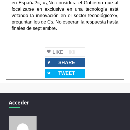
en España?», «¿No considera el Gobierno que al
focalizarse en exclusiva en una tecnología está
vetando la innovación en el sector tecnológico?»,
preguntan los de Cs. No esperan la respuesta hasta
finales de septiembre.
LIKE
0
facebook
SHARE
twitterbird
TWEET
Acceder