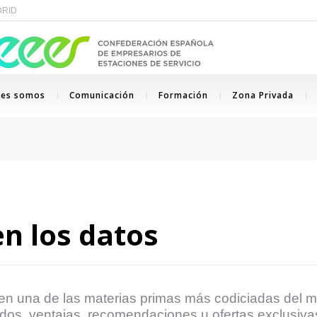
ADRID
nes somos
Comunicación
Formación
Zona Privada
en los datos
en una de las materias primas más codiciadas del mu
idos, ventajas, recomendaciones u ofertas exclusiva