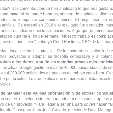
ados? Básicamente, porque han analizado lo que nos gusta pa
ban material sin parar: horarios, número de capítulos, idioma
ndencias e impulsar contenidos únicos. El mejor ejemplo e
artificial. Se estrenó en 2016 y el resultado fue arrollador: 
i, antes, estudiaron nuestras emociones. Algo que dejamos
tracón durante el fin de semana. “Nuestro trabajo es complac
agan sea conectarse”, subrayó Reed Hastings, CEO de la firma,
dad, localización, historiales… De lo contrario, sus altos índic
os proyectos a adaptar su filosofía corporativa y a potenci
oluta a los datos, una de las materias primas más codiciad
 a las cifras: Google gestiona más de 40.000 búsquedas cada s
 de 4.200.000 solicitudes de puestos de trabajo cada hora. Cad
cho por sí solos. Lo que explica que numerosas entidades estén
vicios.
 de manejar esta valiosa información y de extraer conclus
no sólo es el método idóneo para adoptar decisiones rápidas y 
ivo de un proyecto. “Para llegar a ser una
data driven
hacen fal
plorarlos”, asegura Juan José Casado, director de Data Manage