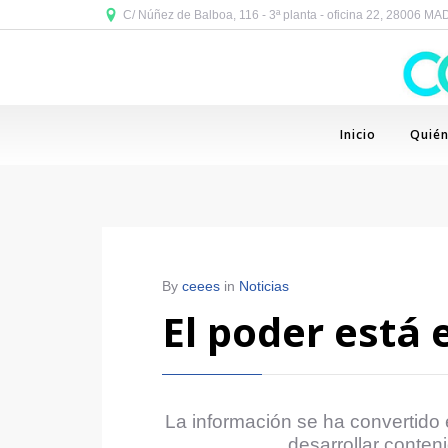
C/ Núñez de Balboa, 116 - 3ª planta - oficina 22, 28006 M
Inicio
Quié
By
ceees
in
Noticias
El poder está 
La información se ha convertido 
desarrollar conten