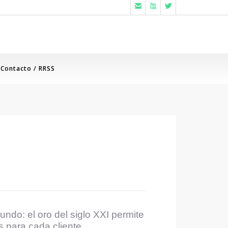



Contacto / RRSS
ndo: el oro del siglo XXI permite
s para cada cliente