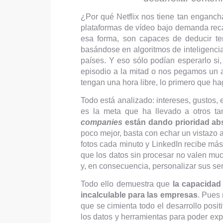
¿Por qué Netflix nos tiene tan enganch
plataformas de vídeo bajo demanda reca
esa forma, son capaces de deducir te
basándose en algoritmos de inteligencia 
países. Y eso sólo podían esperarlo s
episodio a la mitad o nos pegamos un a
tengan una hora libre, lo primero que h
Todo está analizado: intereses, gustos, e
es la meta que ha llevado a otros tant
companies
están dando prioridad abs
poco mejor, basta con echar un vistazo
fotos cada minuto y LinkedIn recibe más
que los datos sin procesar no valen mu
y, en consecuencia, personalizar sus ser
Todo ello demuestra que
la capacidad
incalculable para las empresas
. Pues 
que se cimienta todo el desarrollo posit
los datos y herramientas para poder ex