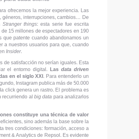
ra ofrecernos la mejor experiencia. Las
s, géneros, interrupciones, cambios… De
s
Stranger things
: esta serie fue escrita
más de 15 millones de espectadores en 190
 más que patente cuando abandonamos un
er a nuestros usuarios para que, cuando
 en
Insider
.
es de satisfacción no serían iguales. Esta
ar el entorno digital.
Las
data driven
as en el siglo XXI
. Para entenderlo un
egundo, Instagram publica más de 50.000
a click genera un rastro. El problema es
 recurriendo al
big data
para analizarlos
iones constituye una técnica de valor
eficientes, sino además la base sobre la
ta tres condiciones: formación, acceso a
ment & Analytics de Repsol. Es evidente