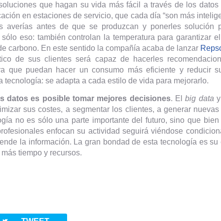
soluciones que hagan su vida más fácil a través de los datos y 
ión en estaciones de servicio, que cada día “son más intelige
es averías antes de que se produzcan y ponerles solución p
 sólo eso: también controlan la temperatura para garantizar
 de carbono. En este sentido la compañía acaba de lanzar
Repso
tico de sus clientes será capaz de hacerles recomendacio
a que puedan hacer un consumo más eficiente y reducir su 
 tecnología: se adapta a cada estilo de vida para mejorarlo.
los datos es posible tomar mejores decisiones
. El
big data
y 
timizar sus costes, a segmentar los clientes, a generar nuev
gía no es sólo una parte importante del futuro, sino que bien p
rofesionales enfocan su actividad seguirá viéndose condicion
iende la información. La gran bondad de esta tecnología es su
o más tiempo y recursos.