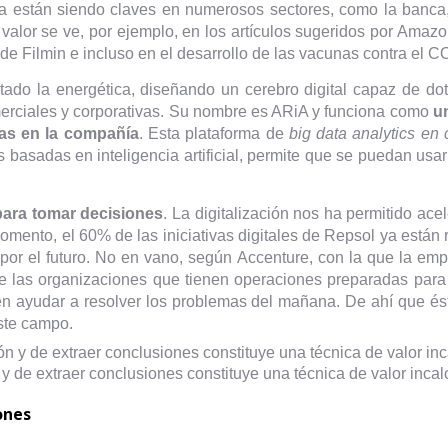
 ya están siendo claves en numerosos sectores, como la banca, 
 valor se ve, por ejemplo, en los artículos sugeridos por Amaz
de Filmin e incluso en el desarrollo de las vacunas contra el 
do la energética, diseñando un cerebro digital capaz de dota
comerciales y corporativas. Su nombre es ARiA y funciona como
u
das en la compañía
. Esta plataforma de
big data analytics en 
s basadas en inteligencia artificial, permite que se puedan usar 
para tomar decisiones
. La digitalización nos ha permitido ac
mento, el 60% de las iniciativas digitales de Repsol ya están r
sta por el futuro. No en vano, según Accenture, con la que la e
de las organizaciones que tienen operaciones preparadas par
en ayudar a resolver los problemas del mañana. De ahí que és
este campo.
y de extraer conclusiones constituye una técnica de valor inca
iones