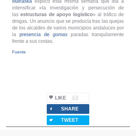
Marlaska
explicó esta misma semana que iba a
intensificar «la investigación y persecución de
las
estructuras de apoyo logístico
» al tráfico de
drogas. Un anuncio que se producía tras las quejas
de los alcaldes de varios municipios andaluces por
la
presencia de
gomas
paradas tranquilamente
frente a sus costas.
Fuente
LIKE
0
facebook
SHARE
twitterbird
TWEET