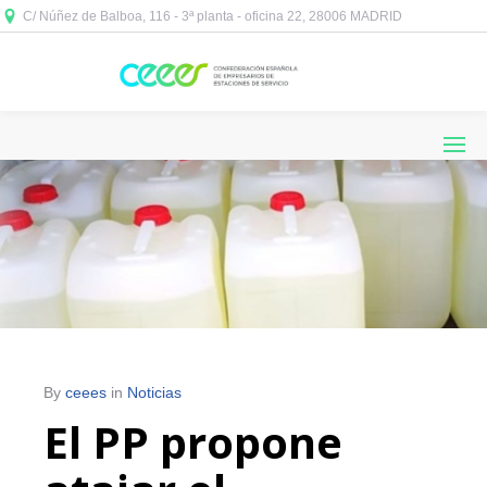
C/ Núñez de Balboa, 116 - 3ª planta - oficina 22, 28006 MADRID



By
ceees
in
Noticias
El PP propone