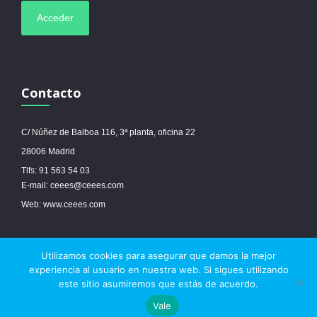
Contacto
C/ Núñez de Balboa 116, 3ª planta, oficina 22
28006 Madrid
Tlfs: 91 563 54 03
E-mail: ceees@ceees.com
Web: www.ceees.com
Utilizamos cookies para asegurar que damos la mejor
© 2017 Ceees - Sitio web desarrollado por
espa.es
-
Aviso legal
-
Política de
experiencia al usuario en nuestra web. Si sigues utilizando
cookies
este sitio asumiremos que estás de acuerdo.



Vale