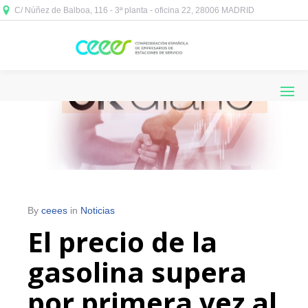
C/ Núñez de Balboa, 116 - 3ª planta - oficina 22, 28006 MADRID



By
ceees
in
Noticias
El precio de la
gasolina supera
por primera vez al