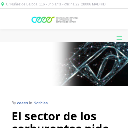
C/ Núñez de Balboa, 116 - 3ª planta - oficina 22, 28006 MADRID



By
ceees
in
Noticias
El sector de los