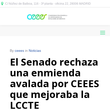
C/ Núñez de Balboa, 116 - 3ª planta - oficina 22, 28006 MADRID



By
ceees
in
Noticias
El Senado rechaza
una enmienda
avalada por CEEES
que mejoraba la
LCCTE