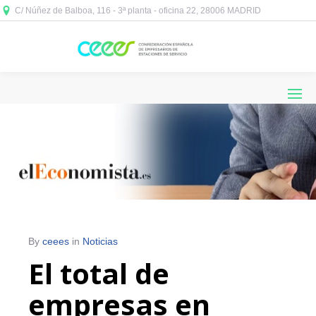
C/ Núñez de Balboa, 116 - 3ª planta - oficina 22, 28006 MADRID



By
ceees
in
Noticias
El total de
empresas en