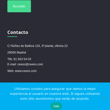
Contacto
C/ Núñez de Balboa 116, 3ª planta, oficina 22
28006 Madrid
Tlfs: 91 563 54 03
E-mail: ceees@ceees.com
Web: www.ceees.com
Utilizamos cookies para asegurar que damos la mejor
© 2017 Ceees - Sitio web desarrollado por
espa.es
-
Aviso legal
-
Política de
experiencia al usuario en nuestra web. Si sigues utilizando
cookies
este sitio asumiremos que estás de acuerdo.



Vale