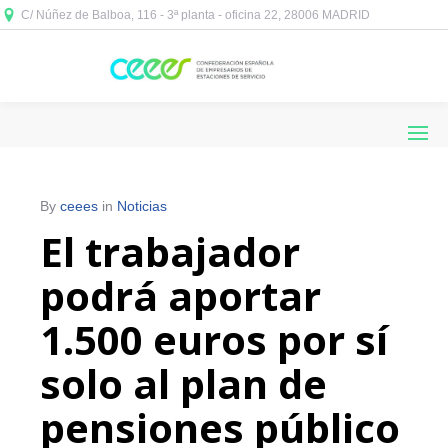
C/ Núñez de Balboa, 116 - 3ª planta - oficina 22, 28006 MADRID



By
ceees
in
Noticias
El trabajador
podrá aportar
1.500 euros por sí
solo al plan de
pensiones público