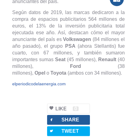
anunciantes del país.
Según datos de 2019, las marcas dedicaron a la
compra de espacios publicitarios 564 millones de
euros, el 13% de la inversión publicitaria total
ejecutada ese año. Así, destacan cómo el mayor
anunciante del país es
Volkswagen
(84 millones el
año pasado), el grupo
PSA
(ahora Stellantis) fue
cuarto, con 67 millones, y también sumaron
importantes sumas
Seat
(45 millones),
Renault
(40
millones),
Ford
(38
millones),
Opel
o
Toyota
(ambos con 34 millones).
elperiodicodelaenergia.com
LIKE
0
facebook
SHARE
twitterbird
TWEET