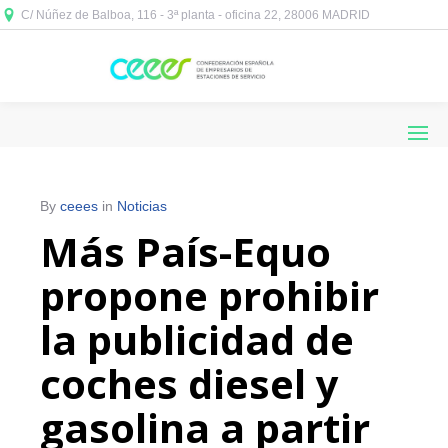
C/ Núñez de Balboa, 116 - 3ª planta - oficina 22, 28006 MADRID



By
ceees
in
Noticias
Más País-Equo
propone prohibir
la publicidad de
coches diesel y
gasolina a partir