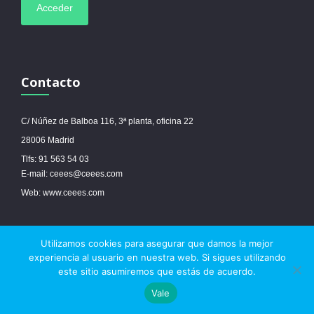
Contacto
C/ Núñez de Balboa 116, 3ª planta, oficina 22
28006 Madrid
Tlfs: 91 563 54 03
E-mail: ceees@ceees.com
Web: www.ceees.com
Utilizamos cookies para asegurar que damos la mejor
© 2017 Ceees - Sitio web desarrollado por
espa.es
-
Aviso legal
-
Política de
experiencia al usuario en nuestra web. Si sigues utilizando
cookies
este sitio asumiremos que estás de acuerdo.



Vale