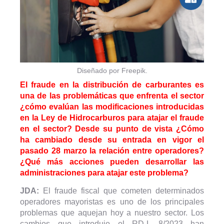
Diseñado por Freepik.
El fraude en la distribución de carburantes es
una de las problemáticas que enfrenta el sector
¿cómo evalúan las modificaciones introducidas
en la Ley de Hidrocarburos para atajar el fraude
en el sector? Desde su punto de vista ¿Cómo
ha cambiado desde su entrada en vigor el
pasado 28 marzo la relación entre operadores?
¿Qué más acciones pueden desarrollar las
administraciones para atajar este problema?
JDA:
El fraude fiscal que cometen determinados
operadores mayoristas es uno de los principales
problemas que aquejan hoy a nuestro sector. Los
cambios que introdujo el RD-L 8/2023 han