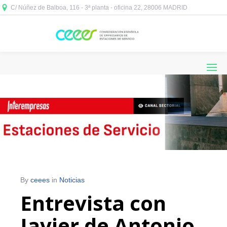
C/ Núñez de Balboa, 116 - 3ª planta - oficina 22, 28006 MADRID



By
ceees
in
Noticias
Entrevista con
Javier de Antonio,