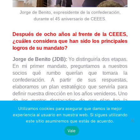
Jorge de Benito, expresidente de la confederación,
durante el 45 aniversario de CEEES.
Después de ocho años al frente de la CEEES,
¿cuáles considera que han sido los principales
logros de su mandato?
Jorge de Benito (JDB):
Yo distinguiría dos etapas.
En mi primer mandato, preguntamos a nuestros
socios qué rumbo querían que tomara la
confederación. A partir de sus respuestas,
elaboramos un plan estratégico que serviría para
definir nuestra dirección en los años venideros. Uno
de los puntos destacados de ese plan fue la
creación de una red de asesores que con el tiempo
Utilizamos cookies para asegurar que damos la mejor
hemos ido manteniendo y reforzando. Tenemos
experiencia al usuario en nuestra web. Si sigues utilizando
este sitio asumiremos que estás de acuerdo.
asesoría técnica, jurídica, fiscal, laboral y otra en
materia de precios y contratos. En definitiva,
Vale
ponemos a disposición de las estaciones de