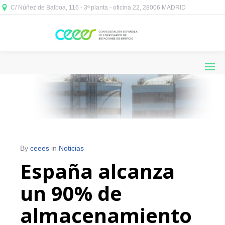
C/ Núñez de Balboa, 116 - 3ª planta - oficina 22, 28006 MADRID



By
ceees
in
Noticias
España alcanza
un 90% de
almacenamiento