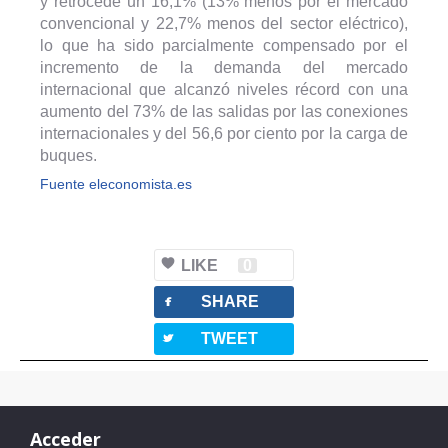
y retrocede un 16,1% (13% menos por el mercado
convencional y 22,7% menos del sector eléctrico),
lo que ha sido parcialmente compensado por el
incremento de la demanda del mercado
internacional que alcanzó niveles récord con una
aumento del 73% de las salidas por las conexiones
internacionales y del 56,6 por ciento por la carga de
buques.
Fuente eleconomista.es
LIKE
0
facebook
SHARE
twitterbird
TWEET
Acceder