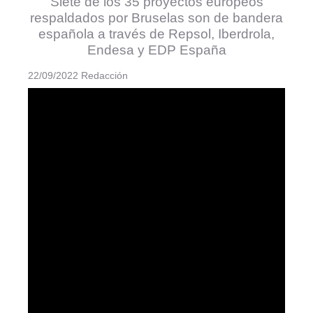
Siete de los 35 proyectos europeos
respaldados por Bruselas son de bandera
española a través de Repsol, Iberdrola,
Endesa y EDP España
22/09/2022 Redacción