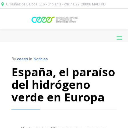
C/ Núñez de Balboa, 116 - 3ª planta - oficina 22, 28006 MADRID



By
ceees
in
Noticias
España, el paraíso
del hidrógeno
verde en Europa