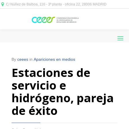
C/ Núñez de Balboa, 116 - 3ª planta - oficina 22, 28006 MADRID



By
ceees
in
Apariciones en medios
Estaciones de
servicio e
hidrógeno, pareja
de éxito