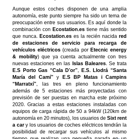
Aunque estos coches disponen de una amplia
autonomía, este punto siempre ha sido un tema de
preocupación entre sus usuarios. Es aquí donde la
combinación con
Ecostation.es
tiene más sentido
que nunca.
Ecostation.es
es la recién nacida
red
de estaciones de servicio para recarga de
vehículos eléctricos
(creada por
Etecnic energy
& mobility
) que ya cuenta actualmente con tres
nuevas estaciones en las
Islas Baleares
. Se trata
E.S Porto Gas “Cala D’or”
,
E.S. Llodrá “Santa
María del Camí”
y
E.S BP Matas i Campins
“Marratxí”
, las tres en pleno funcionamiento
además de 5 estaciones más proyectadas con
previsión de ser puestas en marcha este próximo
2020. Gracias a estas estaciones instaladas con
equipos de carga rápida de 50 a 94kW (120km de
autonomía en 20 minutos), los usuarios de
Sixt rent
a car
y los usuarios de coches eléctricos tendrán la
posibilidad de recargar sus vehículos al mismo
tiempo que realizan una pequeña parada en un