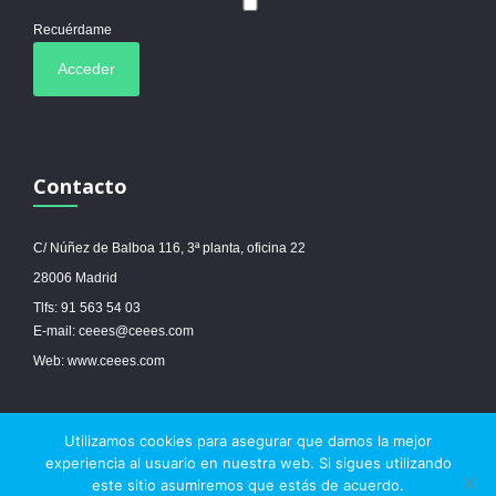
Recuérdame
Contacto
C/ Núñez de Balboa 116, 3ª planta, oficina 22
28006 Madrid
Tlfs: 91 563 54 03
E-mail: ceees@ceees.com
Web: www.ceees.com
Utilizamos cookies para asegurar que damos la mejor
© 2017 Ceees - Sitio web desarrollado por
espa.es
-
Aviso legal
-
Política de
experiencia al usuario en nuestra web. Si sigues utilizando
cookies
este sitio asumiremos que estás de acuerdo.