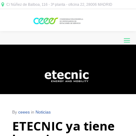
C/ Núñez de Balboa, 116 - 3ª planta - oficina 22, 28006 MADRID



By
ceees
in
Noticias
ETECNIC ya tiene