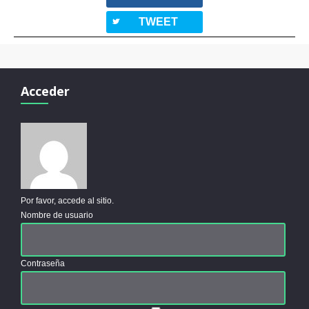
twitterbird
TWEET
Acceder
Por favor, accede al sitio.
Nombre de usuario
Contraseña