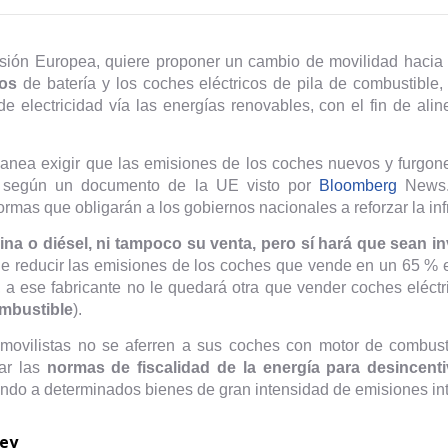
sión Europea, quiere proponer un cambio de movilidad hacia l
cos
de batería y los coches eléctricos de pila de combustible
de electricidad vía las energías renovables, con el fin de al
lanea exigir que las emisiones de los coches nuevos y furgo
 según un documento de la UE visto por
Bloomberg
News. 
as que obligarán a los gobiernos nacionales a reforzar la infr
ina o diésel, ni tampoco su venta, pero sí hará que sean i
 que reducir las emisiones de los coches que vende en un 65 %
a ese fabricante no le quedará otra que vender coches eléctr
combustible
).
ovilistas no se aferren a sus coches con motor de combusti
sar las
normas de fiscalidad de la energía para desincenti
undo a determinados bienes de gran intensidad de emisiones int
ley