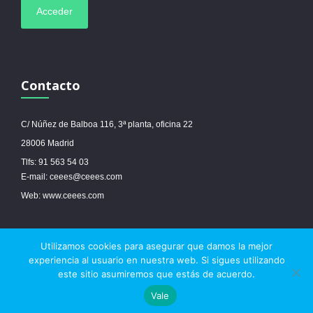
Contacto
C/ Núñez de Balboa 116, 3ª planta, oficina 22
28006 Madrid
Tlfs: 91 563 54 03
E-mail: ceees@ceees.com
Web: www.ceees.com
Utilizamos cookies para asegurar que damos la mejor
© 2017 Ceees - Sitio web desarrollado por
espa.es
-
Aviso legal
-
Política de
experiencia al usuario en nuestra web. Si sigues utilizando
cookies
este sitio asumiremos que estás de acuerdo.



Vale