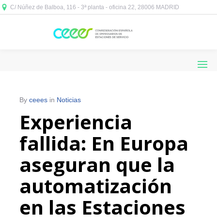
C/ Núñez de Balboa, 116 - 3ª planta - oficina 22, 28006 MADRID



By
ceees
in
Noticias
Experiencia
fallida: En Europa
aseguran que la
automatización
en las Estaciones