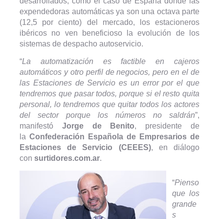
desarrollados, como el caso de España donde las
expendedoras automáticas ya son una octava parte
(12,5 por ciento) del mercado, los estacioneros
ibéricos no ven beneficioso la evolución de los
sistemas de despacho autoservicio.
“
La automatización es factible en cajeros
automáticos y otro perfil de negocios, pero en el de
las Estaciones de Servicio es un error por el que
tendremos que pasar todos, porque si el resto quita
personal, lo tendremos que quitar todos los actores
del sector porque los números no saldrán
”,
manifestó
Jorge de Benito
, presidente de
la
Confederación Española de Empresarios de
Estaciones de Servicio (CEEES)
, en diálogo
con
surtidores.com.ar
.
“
Pienso
que los
grande
s