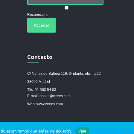
Recuérdame
Contacto
C/ Núñez de Balboa 116, 3ª planta, oficina 22
28006 Madrid
Tlfs: 91 563 54 03
E-mail: ceees@ceees.com
Web: www.ceees.com



sitio asumiremos que estás de acuerdo.
Vale