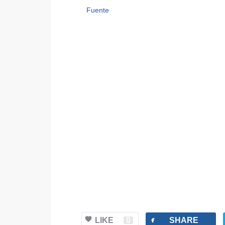
Fuente
facebook
LIKE
0
SHARE