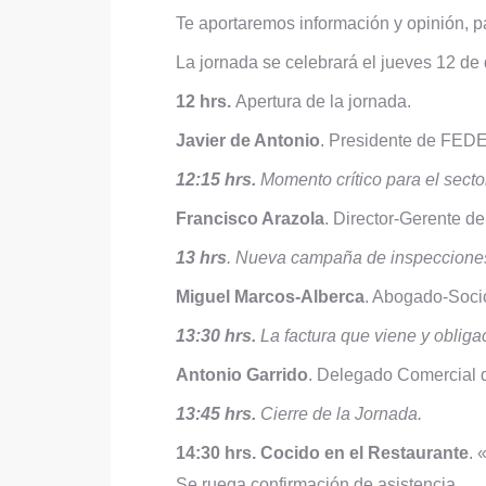
Te aportaremos información y opinión, p
La jornada se celebrará el jueves 12 de
12 hrs.
Apertura de la jornada.
Javier de Antonio
. Presidente de FED
12:15 hrs.
Momento crítico para el secto
Francisco Arazola
. Director-Gerente 
13 hrs
. Nueva campaña de inspecciones 
Miguel Marcos-Alberca
. Abogado-So
13:30 hrs.
La factura que viene y obligac
Antonio Garrido
. Delegado Comercia
13:45 hrs.
Cierre de la Jornada.
14:30 hrs.
Cocido en el Restaurante
. 
Se ruega confirmación de asistencia.