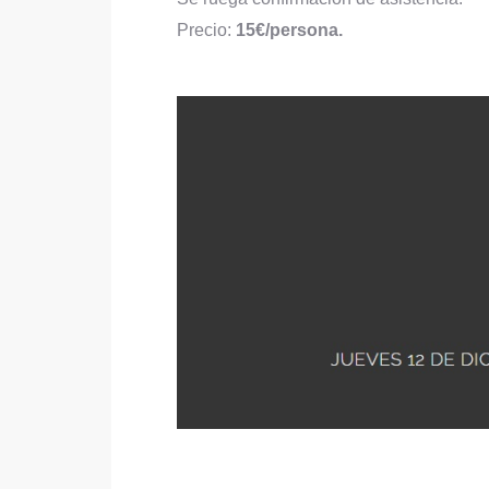
Precio:
15€/persona.