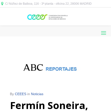
C/ Núñez de Balboa, 116 - 3ª planta - oficina 22, 28006 MADRID



By
CEEES
in
Noticias
Fermín Soneira,