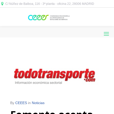
C/ Núñez de Balboa, 116 - 3ª planta - oficina 22, 28006 MADRID



By
CEEES
in
Noticias