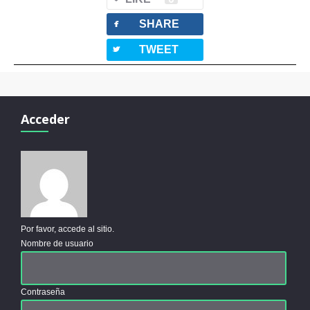
facebook
SHARE
twitterbird
TWEET
Acceder
Por favor, accede al sitio.
Nombre de usuario
Contraseña