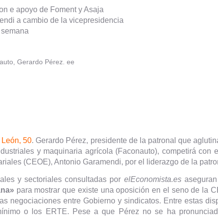
con e apoyo de Foment y Asaja
ndi a cambio de la vicepresidencia
a semana
auto, Gerardo Pérez. ee
 León, 50
. Gerardo Pérez, presidente de la patronal que aglutin
ndustriales y maquinaria agrícola (Faconauto), competirá con e
iales (CEOE), Antonio Garamendi, por el liderazgo de la patro
ales y sectoriales consultadas por
elEconomista.es
aseguran
ana»
para mostrar que existe una oposición en el seno de la
las negociaciones entre Gobierno y sindicatos. Entre estas disp
 mínimo o los ERTE. Pese a que Pérez no se ha pronunciado 