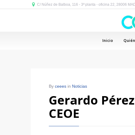
C/ Núñez de Balboa, 116 - 3ª planta - oficina 22, 28006 M
Inicio
Quié
By
ceees
in
Noticias
Gerardo Pérez 
CEOE