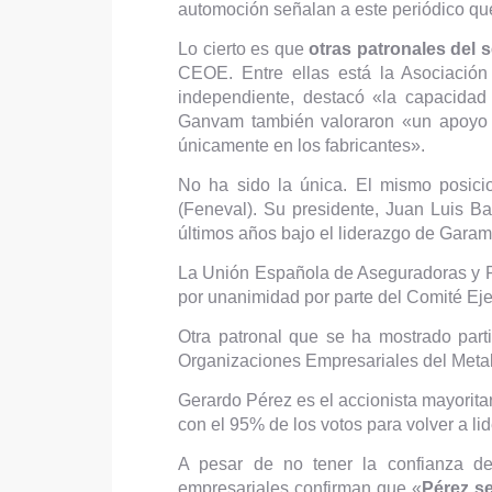
automoción señalan a este periódico que
Lo cierto es que
otras patronales del 
CEOE. Entre ellas está la Asociación
independiente, destacó «la capacida
Ganvam también valoraron «un apoyo e
únicamente en los fabricantes».
No ha sido la única. El mismo posic
(Feneval). Su presidente, Juan Luis Ba
últimos años bajo el liderazgo de Gara
La Unión Española de Aseguradoras y 
por unanimidad por parte del Comité Ej
Otra patronal que se ha mostrado part
Organizaciones Empresariales del Meta
Gerardo Pérez es el accionista mayorit
con el 95% de los votos para volver a lid
A pesar de no tener la confianza des
empresariales confirman que «
Pérez se