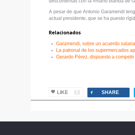
descontentas con la «mano blanda de G
A pesar de que Antonio Garamendi tenga 
actual presidente, que se ha puesto rígi
Relacionados
Garamendi, sobre un acuerdo salarial
La patronal de los supermercados ap
Gerardo Pérez, dispuesto a competi
facebook
LIKE
0
SHARE