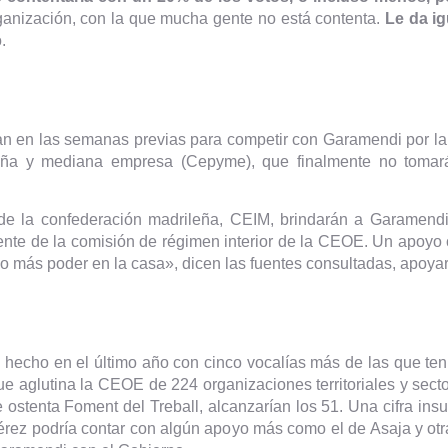
rganización, con la que mucha gente no está contenta.
Le da ig
.
an en las semanas previas para competir con Garamendi por 
eña y mediana empresa (Cepyme), que finalmente no tomará p
e la confederación madrileña, CEIM, brindarán a Garamendi 
idente de la comisión de régimen interior de la CEOE. Un apoyo
más poder en la casa», dicen las fuentes consultadas, apoyará
a hecho en el último año con cinco vocalías más de las que t
ue aglutina la CEOE de 224 organizaciones territoriales y sect
ostenta Foment del Treball, alcanzarían los 51. Una cifra insu
érez podría contar con algún apoyo más como el de Asaja y otr