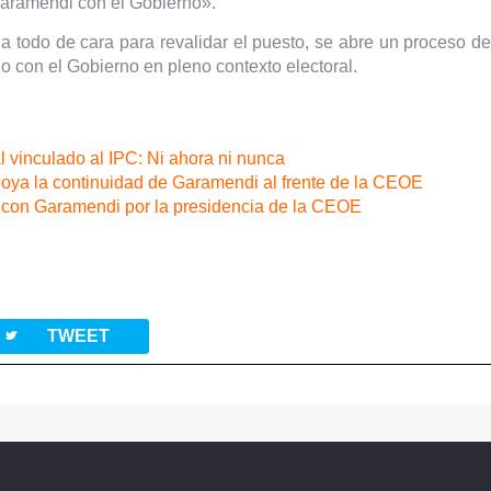
aramendi con el Gobierno».
todo de cara para revalidar el puesto, se abre un proceso de c
do con el Gobierno en pleno contexto electoral.
 vinculado al IPC: Ni ahora ni nunca
oya la continuidad de Garamendi al frente de la CEOE
r con Garamendi por la presidencia de la CEOE
twitterbird
TWEET