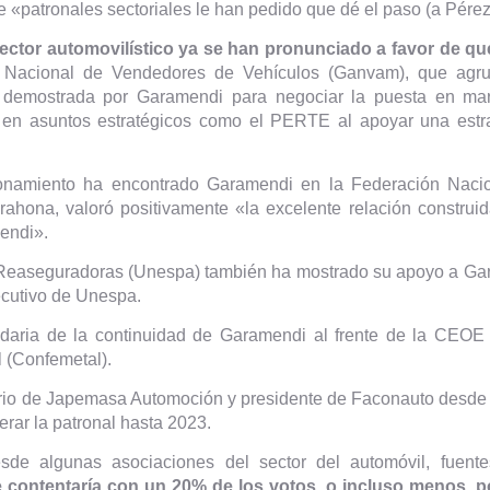
 «patronales sectoriales le han pedido que dé el paso (a Pérez
sector automovilístico ya se han pronunciado a favor de q
 Nacional de Vendedores de Vehículos (Ganvam), que agrupa
d demostrada por Garamendi para negociar la puesta en ma
n asuntos estratégicos como el PERTE al apoyar una estra
ionamiento ha encontrado Garamendi en la Federación Nacio
rahona, valoró positivamente «la excelente relación construi
mendi».
Reaseguradoras (Unespa) también ha mostrado su apoyo a Gar
ecutivo de Unespa.
idaria de la continuidad de Garamendi al frente de la CEO
l (Confemetal).
ario de Japemasa Automoción y presidente de Faconauto desde 
erar la patronal hasta 2023.
de algunas asociaciones del sector del automóvil, fuente
 contentaría con un 20% de los votos, o incluso menos, p