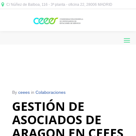
C/ Núñez de Balboa, 116 - 3ª planta - oficina 22, 28006 MADRID



By
ceees
in
Colaboraciones
GESTIÓN DE
ASOCIADOS DE
ARAGON EN CEEES