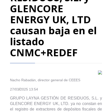
GLENCORE
ENERGY UK, LTD
causan baja en el
listado
CNMC+REDEF
Nacho Rabadán, director general de CEEES
/
27/03
2025 13:54
GRUPO LAYNA GESTIÓN DE RESIDUOS, S.L. y
GLENCORE ENERGY UK, LTD. ya no constan en
el
registro de extractores de depósitos fiscales de