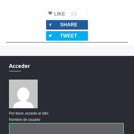
LIKE
0
facebook
SHARE
twitterbird
TWEET
Acceder
Por favor, accede al sitio.
Nombre de usuario