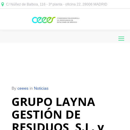
C/ Núñez de Balboa, 116 - 3ª planta - oficina 22, 28006 MADRID



By
ceees
in
Noticias
GRUPO LAYNA
GESTIÓN DE
RESIDUOS, S.L. y