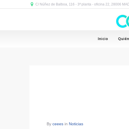
C/ Núñez de Balboa, 116 - 3ª planta - oficina 22, 28006 M
Inicio
Quié
By
ceees
in
Noticias