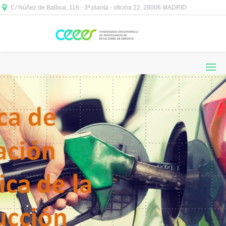
C/ Núñez de Balboa, 116 - 3ª planta - oficina 22, 28006 MADRID


