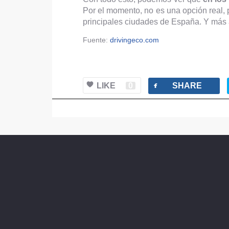
Por el momento, no es una opción real,
principales ciudades de España. Y más 
Fuente:
drivingeco.com
facebook
LIKE
0
SHARE