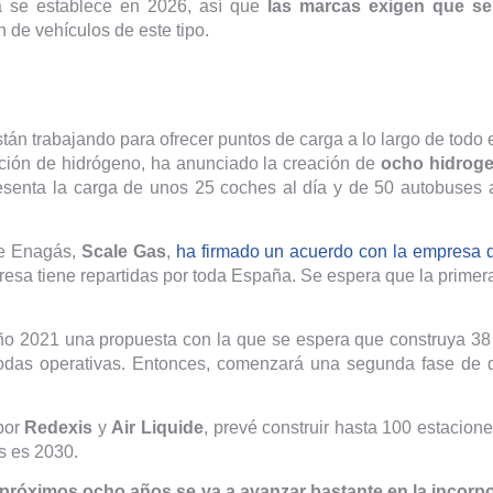
ra se establece en 2026, así que
las marcas exigen que se
 de vehículos de este tipo.
án trabajando para ofrecer puntos de carga a lo largo de todo 
ción de hidrógeno, ha anunciado la creación de
ocho hidrog
resenta la carga de unos 25 coches al día y de 50 autobuses 
de Enagás,
Scale Gas
,
ha firmado un acuerdo con la empresa d
esa tiene repartidas por toda España. Se espera que la primer
 año 2021 una propuesta con la que se espera que construya 38
odas operativas. Entonces, comenzará una segunda fase de 
por
Redexis
y
Air Liquide
, prevé construir hasta 100 estacio
s es 2030.
 próximos ocho años se va a avanzar bastante en la incorp