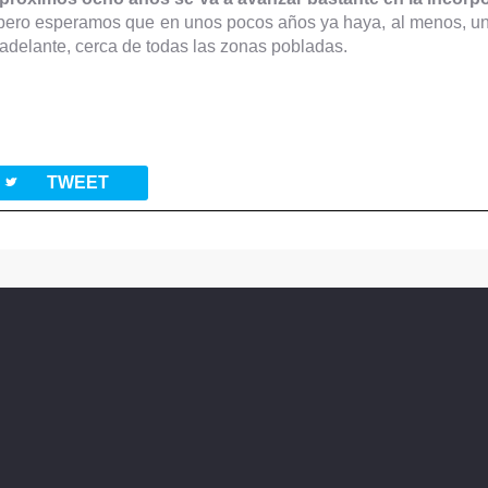
 pero esperamos que en unos pocos años ya haya, al menos, una 
adelante, cerca de todas las zonas pobladas.
twitterbird
TWEET