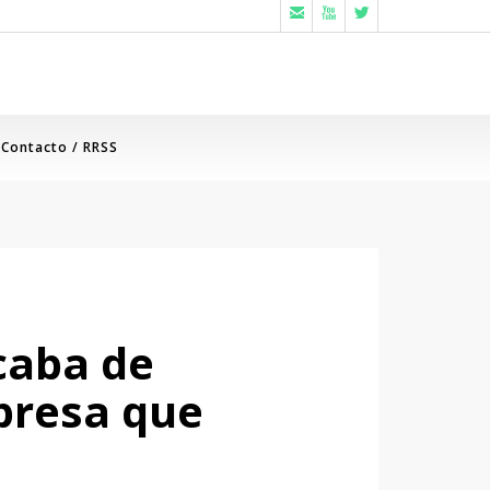



Contacto / RRSS
caba de
mpresa que