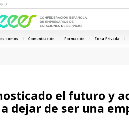
ADRID
nes somos
Comunicación
Formación
Zona Privada
osticado el futuro y a
a a dejar de ser una e