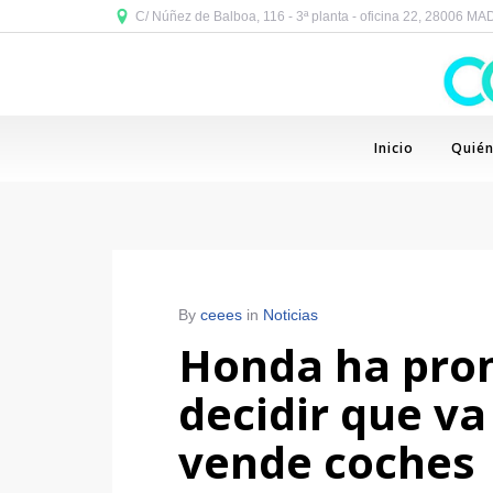
C/ Núñez de Balboa, 116 - 3ª planta - oficina 22, 28006 M
Inicio
Quié
By
ceees
in
Noticias
Honda ha pron
decidir que v
vende coches