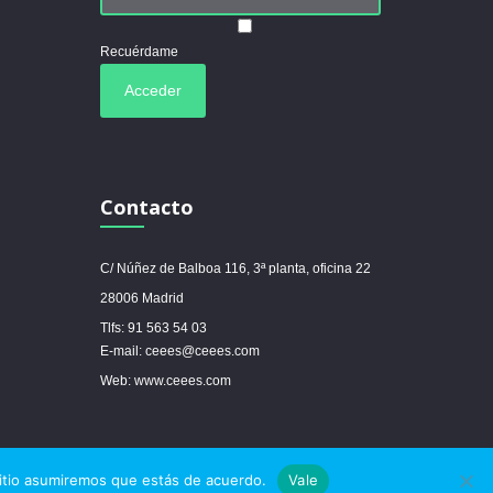
Recuérdame
Contacto
C/ Núñez de Balboa 116, 3ª planta, oficina 22
28006 Madrid
Tlfs: 91 563 54 03
E-mail: ceees@ceees.com
Web: www.ceees.com



sitio asumiremos que estás de acuerdo.
Vale