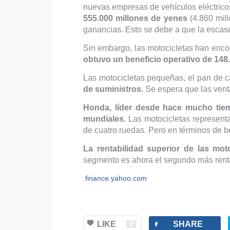
nuevas empresas de vehículos eléctrico
555.000 millones de yenes
(4.860 millo
ganancias. Esto se debe a que la escas
Sin embargo, las motocicletas han enco
obtuvo un beneficio operativo de 148
Las motocicletas pequeñas, el pan de 
de suministros.
Se espera que las venta
Honda, líder desde hace mucho tiem
mundiales.
Las motocicletas representa
de cuatro ruedas. Pero en términos de b
La rentabilidad superior de las mot
segmento es ahora el segundo más rentab
.finance.yahoo.com
facebook
LIKE
0
SHARE