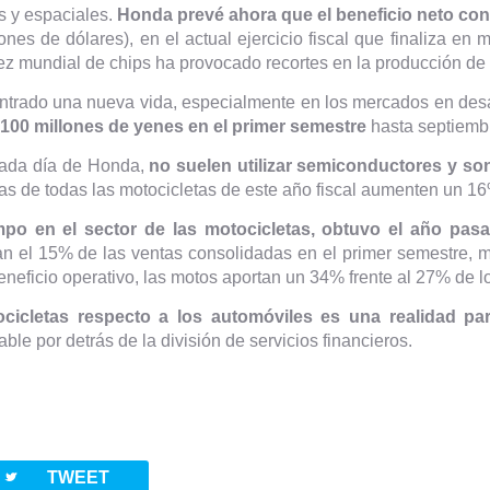
s y espaciales.
Honda prevé ahora que el beneficio neto co
nes de dólares), en el actual ejercicio fiscal que finaliza en m
ez mundial de chips ha provocado recortes en la producción de
ntrado una nueva vida, especialmente en los mercados en desa
.100 millones de yenes en el primer semestre
hasta septiembr
cada día de Honda,
no suelen utilizar semiconductores y so
s de todas las motocicletas de este año fiscal aumenten un 16
po en el sector de las motocicletas,
obtuvo el año pasa
n el 15% de las ventas consolidadas en el primer semestre, 
eneficio operativo, las motos aportan un 34% frente al 27% de l
ocicletas respecto a los automóviles es una realidad p
le por detrás de la división de servicios financieros.
twitterbird
TWEET