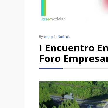
By
ceees
in
Noticias
I Encuentro E
Foro Empresari