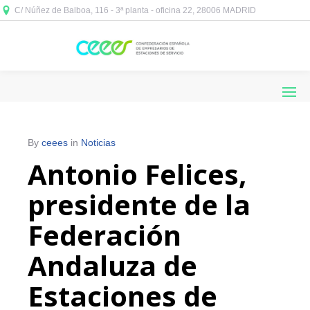
C/ Núñez de Balboa, 116 - 3ª planta - oficina 22, 28006 MADRID



By
ceees
in
Noticias
Antonio Felices,
presidente de la
Federación
Andaluza de
Estaciones de