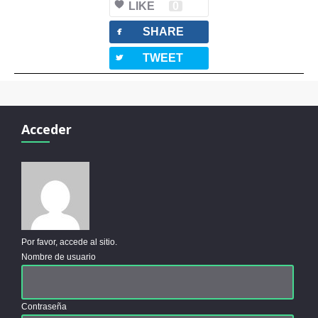
LIKE
0
facebook
SHARE
twitterbird
TWEET
Acceder
Por favor, accede al sitio.
Nombre de usuario
Contraseña