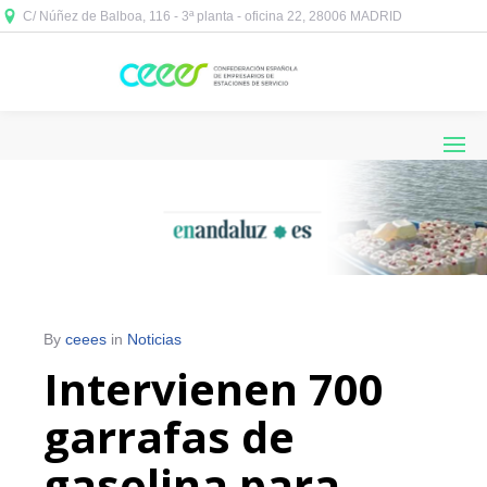
C/ Núñez de Balboa, 116 - 3ª planta - oficina 22, 28006 MADRID



By
ceees
in
Noticias
Intervienen 700
garrafas de
gasolina para