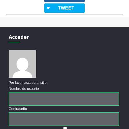
twitterbird
TWEET
Acceder
Por favor, accede al sitio.
Nombre de usuario
Contraseña