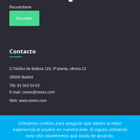
Recuérdame
Contacto
C/ Núñez de Balboa 116, 3ª planta, oficina 22
28006 Madrid
Tlfs: 91 563 54 03
E-mail: ceees@ceees.com
Web: www.ceees.com
Utilizamos cookies para asegurar que damos la mejor
© 2017 Ceees - Sitio web desarrollado por
espa.es
-
Aviso legal
-
Política de
experiencia al usuario en nuestra web. Si sigues utilizando
cookies
este sitio asumiremos que estás de acuerdo.