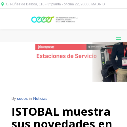
C/ Núñez de Balboa, 116 - 3ª planta - oficina 22, 28006 MADRID



By
ceees
in
Noticias
ISTOBAL muestra
sus novedades en