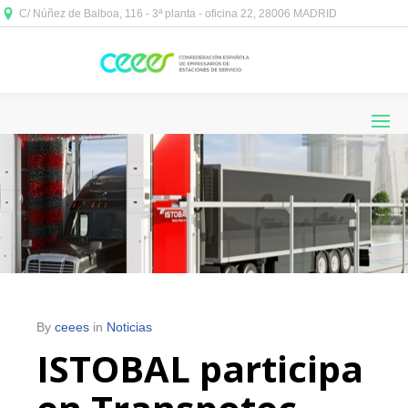
C/ Núñez de Balboa, 116 - 3ª planta - oficina 22, 28006 MADRID



By
ceees
in
Noticias
ISTOBAL participa