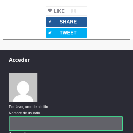
LIKE
1
facebook
SHARE
twitterbird
TWEET
Acceder
Por favor, accede al sitio.
Nombre de usuario