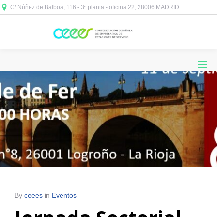
C/ Núñez de Balboa, 116 - 3ª planta - oficina 22, 28006 MADRID



By
ceees
in
Eventos