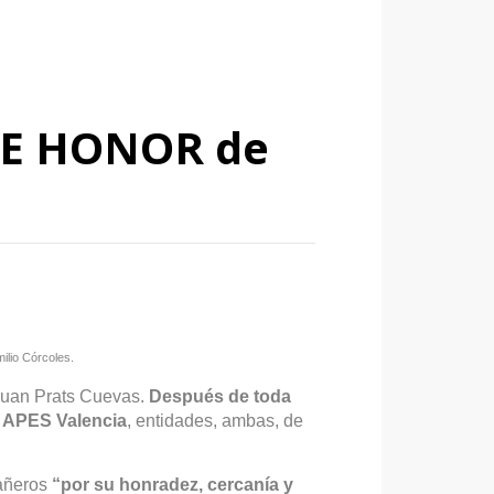
DE HONOR de
ilio Córcoles.
Juan Prats Cuevas.
Después de toda
e APES Valencia
, entidades, ambas, de
pañeros
“por su honradez, cercanía y