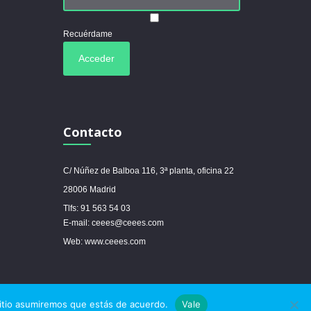
Recuérdame
Contacto
C/ Núñez de Balboa 116, 3ª planta, oficina 22
28006 Madrid
Tlfs: 91 563 54 03
E-mail: ceees@ceees.com
Web: www.ceees.com



sitio asumiremos que estás de acuerdo.
Vale