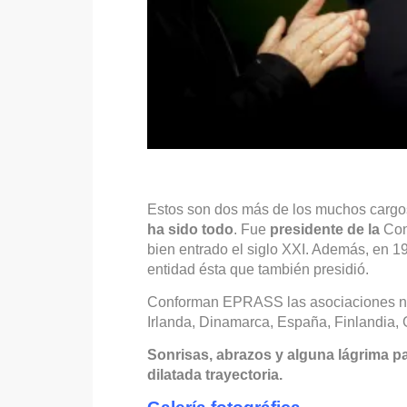
Estos son dos más de los muchos cargos 
ha sido todo
. Fue
presidente de la
Con
bien entrado el siglo XXI. Además, en 1
entidad ésta que también presidió.
Conforman EPRASS las asociaciones naci
Irlanda, Dinamarca, España, Finlandia, 
Sonrisas, abrazos y alguna lágrima pa
dilatada trayectoria.