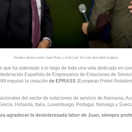
Emotivo abrazo entre Juan Prats y José Luis Tort tras descubrir la placa.
que ha ostentado a lo largo de toda una vida dedicada en cuer
federación Española de Empresarios de Estaciones de Servic
999 impulsó la creación
de EPRASS
(European Petrol Retailers
onales del sector de estaciones de servicio de Alemania, Aust
Grecia, Holanda, Italia, Luxemburgo, Portugal, Noruega y Sueci
ra agradecer la desinteresada labor de Juan, siempre profes