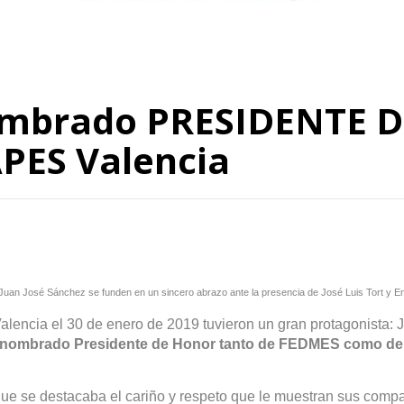
nombrado PRESIDENTE 
PES Valencia
Juan José Sánchez se funden en un sincero abrazo ante la presencia de José Luis Tort y Em
encia el 30 de enero de 2019 tuvieron un gran protagonista: 
ue nombrado Presidente de Honor tanto de FEDMES como d
 que se destacaba el cariño y respeto que le muestran sus com