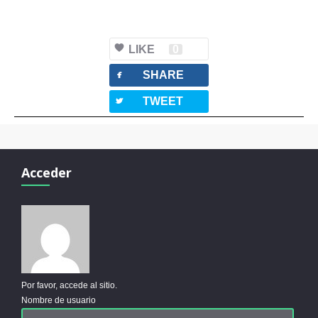
LIKE
0
facebook
SHARE
twitterbird
TWEET
Acceder
Por favor, accede al sitio.
Nombre de usuario