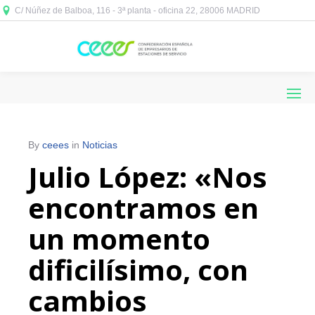
C/ Núñez de Balboa, 116 - 3ª planta - oficina 22, 28006 MADRID



By
ceees
in
Noticias
Julio López: «Nos
encontramos en
un momento
dificilísimo, con
cambios