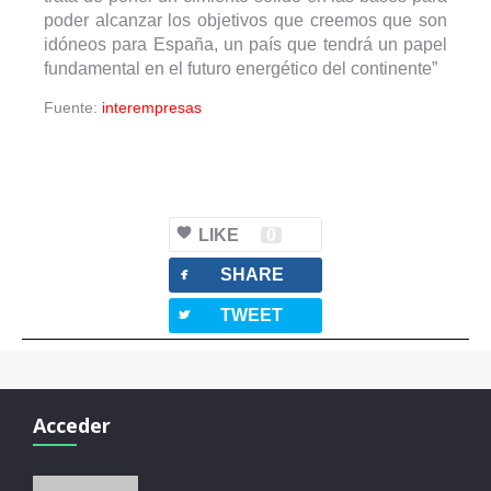
poder alcanzar los objetivos que creemos que son
idóneos para España, un país que tendrá un papel
fundamental en el futuro energético del continente”
Fuente:
interempresas
LIKE
0
facebook
SHARE
twitterbird
TWEET
Acceder