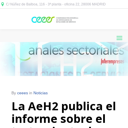
C/ Núñez de Balboa, 116 - 3ª planta - oficina 22, 28006 MADRID



By
ceees
in
Noticias
La AeH2 publica el
informe sobre el