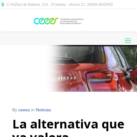
C/ Núñez de Balboa, 116 - 3ª planta - oficina 22, 28006 MADRID



By
ceees
in
Noticias
La alternativa que