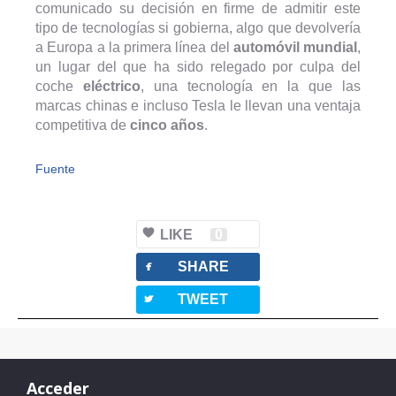
comunicado su decisión en firme de admitir este
tipo de tecnologías si gobierna, algo que devolvería
a Europa a la primera línea del
automóvil mundial
,
un lugar del que ha sido relegado por culpa del
coche
eléctrico
, una tecnología en la que las
marcas chinas e incluso Tesla le llevan una ventaja
competitiva de
cinco años
.
Fuente
LIKE
0
facebook
SHARE
twitterbird
TWEET
Acceder