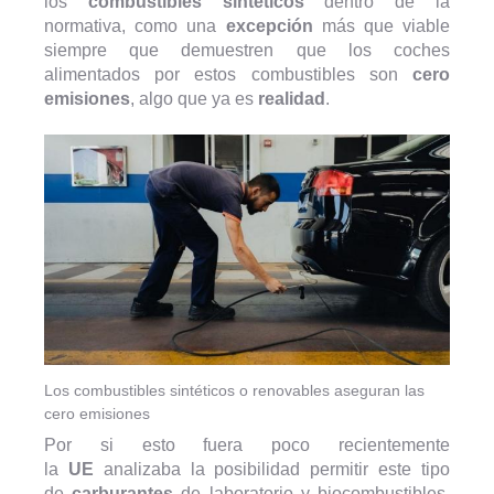
los
combustibles sintéticos
dentro de la
normativa, como una
excepción
más que viable
siempre que demuestren que los coches
alimentados por estos combustibles son
cero
emisiones
, algo que ya es
realidad
.
Los combustibles sintéticos o renovables aseguran las
cero emisiones
Por si esto fuera poco recientemente
la
UE
analizaba la posibilidad permitir este tipo
de
carburantes
de laboratorio y biocombustibles,