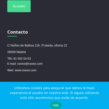
Contacto
C/ Núñez de Balboa 116, 3ª planta, oficina 22
28006 Madrid
Tlfs: 91 563 54 03
E-mail: ceees@ceees.com
Web: www.ceees.com
Utilizamos cookies para asegurar que damos la mejor
© 2017 Ceees - Sitio web desarrollado por
espa.es
-
Aviso legal
-
Política de
experiencia al usuario en nuestra web. Si sigues utilizando
cookies
este sitio asumiremos que estás de acuerdo.



Vale