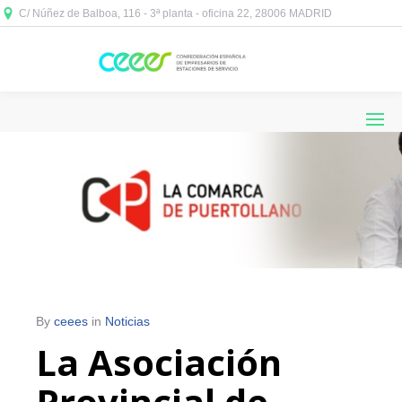
C/ Núñez de Balboa, 116 - 3ª planta - oficina 22, 28006 MADRID



By
ceees
in
Noticias
La Asociación
Provincial de