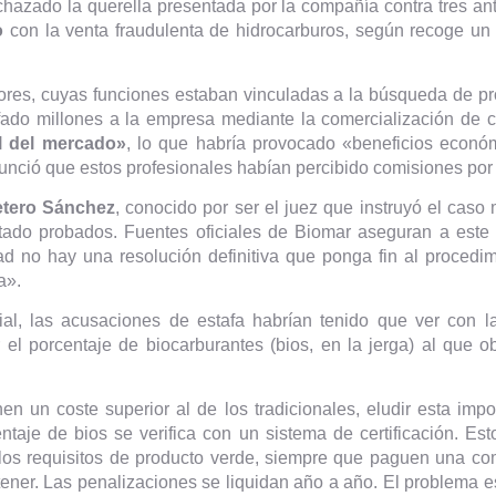
hazado la querella presentada por la compañía contra tres an
po
con la venta fraudulenta de hidrocarburos, según recoge un
dores, cuyas funciones estaban vinculadas a la búsqueda de pr
fado millones a la empresa mediante la comercialización de c
l del mercado»
, lo que habría provocado «beneficios econó
nció que estos profesionales habían percibido comisiones por p
etero Sánchez
, conocido por ser el juez que instruyó el caso 
ultado probados. Fuentes oficiales de Biomar aseguran a est
ad no hay una resolución definitiva que ponga fin al procedi
a».
cial, las acusaciones de estafa habrían tenido que ver con l
r el porcentaje de biocarburantes (bios, en la jerga) al que 
en un coste superior al de los tradicionales, eludir esta imp
ntaje de bios se verifica con un sistema de certificación. E
 los requisitos de producto verde, siempre que paguen una comp
ener. Las penalizaciones se liquidan año a año. El problema es