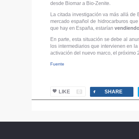
desde Biomar a Bio-Zenite.
La citada investigación va más allá de
mercado español de hidrocarburos que 
que hay en España, estarían
vendiendo 
En parte, esta situación se debe al anu
los intermediarios que intervienen en l
activación del nuevo marco, el próximo
Fuente
facebook
LIKE
0
SHARE