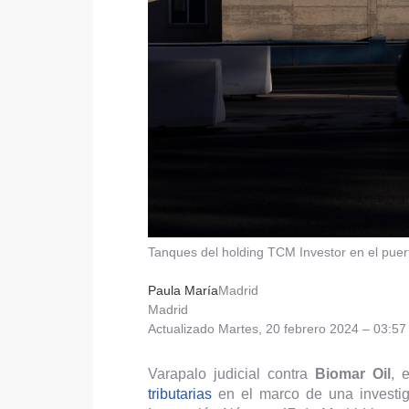
Tanques del holding TCM Investor en el puer
Paula María
Madrid
Madrid
Actualizado
Martes, 20 febrero 2024 – 03:57
Varapalo judicial contra
Biomar Oil
, 
tributarias
en el marco de una investig