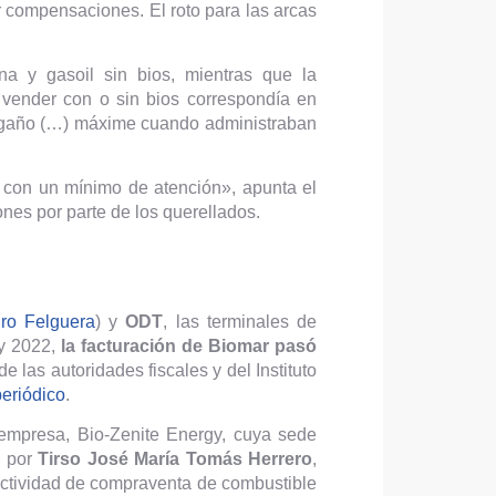
 compensaciones. El roto para las arcas
na y gasoil sin bios, mientras que la
 vender con o sin bios correspondía en
 engaño (…) máxime cuando administraban
 con un mínimo de atención», apunta el
nes por parte de los querellados.
ro Felguera
) y
ODT
, las terminales de
 y 2022,
la facturación de Biomar pasó
 las autoridades fiscales y del Instituto
periódico
.
 empresa, Bio-Zenite Energy, cuya sede
o por
Tirso José María Tomás Herrero
,
 actividad de compraventa de combustible