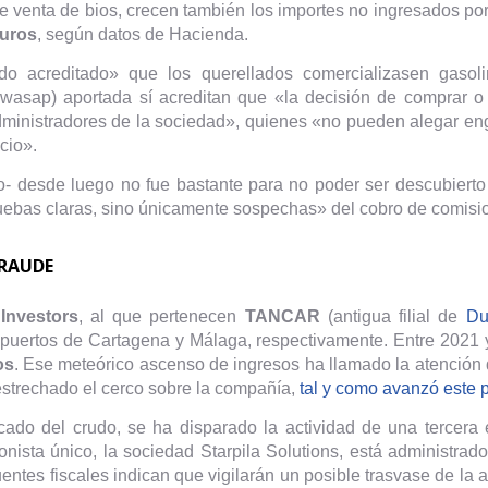
 venta de bios, crecen también los importes no ingresados por
euros
, según datos de Hacienda.
o acreditado» que los querellados comercializasen gasoli
 wasap) aportada sí acreditan que «la decisión de comprar o
s administradores de la sociedad», quienes «no pueden alegar
cio».
- desde luego no fue bastante para no poder ser descubierto
uebas claras, sino únicamente sospechas» del cobro de comisio
FRAUDE
nvestors
, al que pertenecen
TANCAR
(antigua filial de
Du
puertos de Cartagena y Málaga, respectivamente. Entre 2021
os
. Ese meteórico ascenso de ingresos ha llamado la atención de
strechado el cerco sobre la compañía,
tal y como avanzó este 
ado del crudo, se ha disparado la actividad de una tercera
onista único, la sociedad Starpila Solutions, está administrad
entes fiscales indican que vigilarán un posible trasvase de la