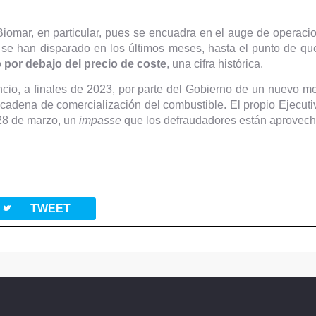
 Biomar, en particular, pues se encuadra en el auge de opera
se han disparado en los últimos meses, hasta el punto de que
por debajo del precio de coste
, una cifra histórica.
ncio, a finales de 2023, por parte del Gobierno de un nuevo m
a cadena de comercialización del combustible. El propio Ejecuti
 28 de marzo, un
impasse
que los defraudadores están aprovech
twitterbird
TWEET