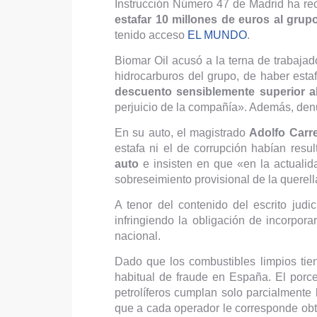
Instrucción Número 47 de Madrid ha rec
estafar 10 millones de euros al gru
tenido acceso
EL MUNDO
.
Biomar Oil acusó a la terna de trabaja
hidrocarburos del grupo, de haber esta
descuento sensiblemente superior a
perjuicio de la compañía». Además, denu
En su auto, el magistrado
Adolfo Carr
estafa ni el de corrupción habían res
auto
e insisten en que «en la actualid
sobreseimiento provisional de la querell
A tenor del contenido del escrito judi
infringiendo la obligación de incorpora
nacional.
Dado que los combustibles limpios tien
habitual de fraude en España. El porce
petrolíferos cumplan solo parcialmente
que a cada operador le corresponde obt