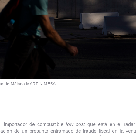
to de Málaga.
MARTÍN MESA
el importador de combustible
low cost
que está en el rada
ación de un presunto entramado de fraude fiscal en la ven