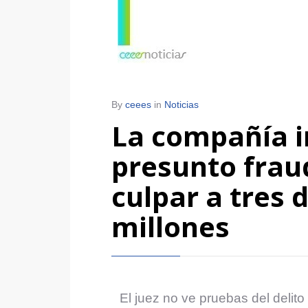
By
ceees
in
Noticias
La compañía in
presunto fraud
culpar a tres 
millones
El juez no ve pruebas del delito