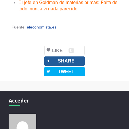
El jefe en Goldman de materias primas: Falta de
todo, nunca vi nada parecido
Fuente:
eleconomista.es
LIKE
0
facebook
SHARE
twitterbird
TWEET
Acceder