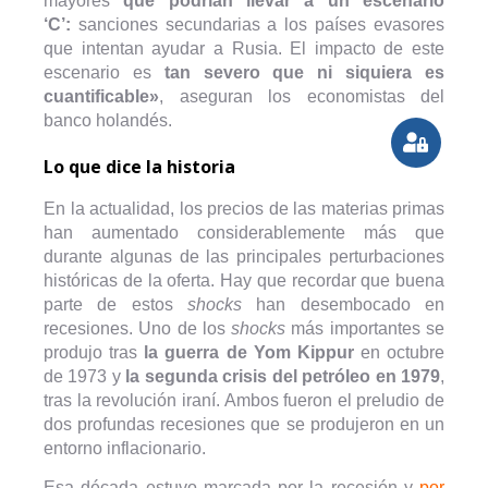
mayores
que podrían llevar a un escenario
‘C’:
sanciones secundarias a los países evasores
que intentan ayudar a Rusia. El impacto de este
escenario es
tan severo que ni siquiera es
cuantificable»
, aseguran los economistas del
banco holandés.
Lo que dice la historia
En la actualidad, los precios de las materias primas
han aumentado considerablemente más que
durante algunas de las principales perturbaciones
históricas de la oferta. Hay que recordar que buena
parte de estos
shocks
han desembocado en
recesiones. Uno de los
shocks
más importantes se
produjo tras
la guerra de Yom Kippur
en octubre
de 1973 y
la segunda crisis del petróleo en 1979
,
tras la revolución iraní. Ambos fueron el preludio de
dos profundas recesiones que se produjeron en un
entorno inflacionario.
Esa década estuvo marcada por la recesión y
por