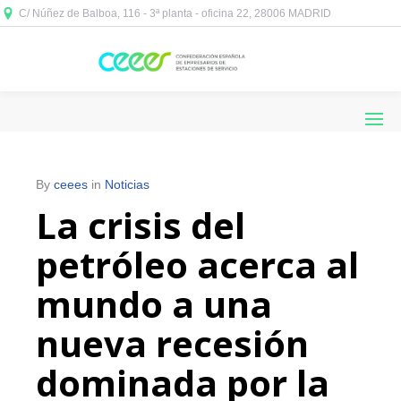
C/ Núñez de Balboa, 116 - 3ª planta - oficina 22, 28006 MADRID



By
ceees
in
Noticias
La crisis del
petróleo acerca al
mundo a una
nueva recesión
dominada por la