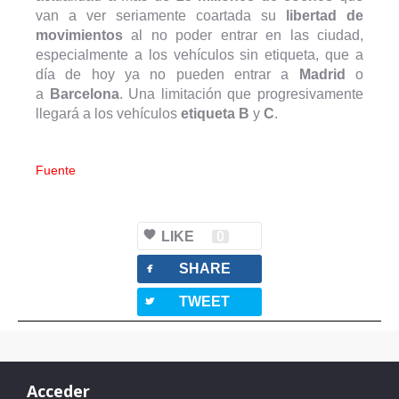
van a ver seriamente coartada su
libertad de
movimientos
al no poder entrar en las ciudad,
especialmente a los vehículos sin etiqueta, que a
día de hoy ya no pueden entrar a
Madrid
o
a
Barcelona
. Una limitación que progresivamente
llegará a los vehículos
etiqueta B
y
C
.
Fuente
LIKE
0
facebook
SHARE
twitterbird
TWEET
Acceder