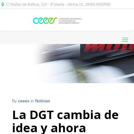
C/ Núñez de Balboa, 116 - 3ª planta - oficina 22, 28006 MADRID



By
ceees
in
Noticias
La DGT cambia de
idea y ahora