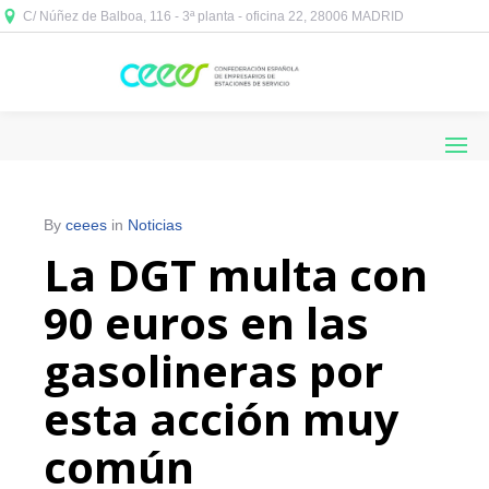
C/ Núñez de Balboa, 116 - 3ª planta - oficina 22, 28006 MADRID



By
ceees
in
Noticias
La DGT multa con
90 euros en las
gasolineras por
esta acción muy
común