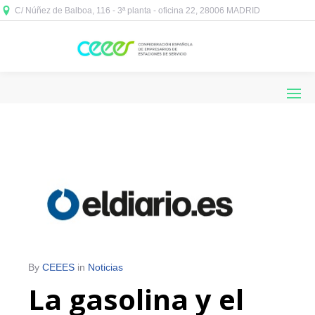
C/ Núñez de Balboa, 116 - 3ª planta - oficina 22, 28006 MADRID



By
CEEES
in
Noticias
La gasolina y el