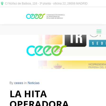
C/ Núñez de Balboa, 116 - 3ª planta - oficina 22, 28006 MADRID



By
ceees
in
Noticias
LA HITA
OPERADORA