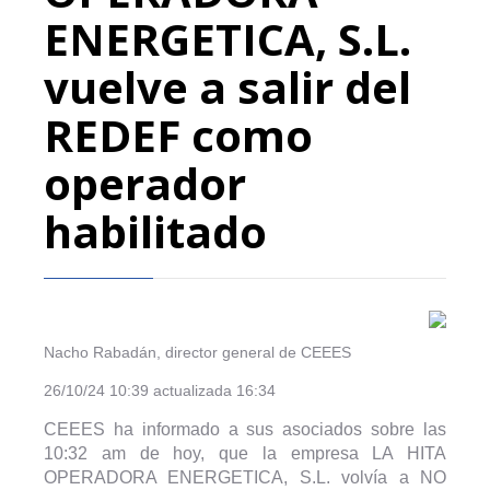
ENERGETICA, S.L.
vuelve a salir del
REDEF como
operador
habilitado
Nacho Rabadán, director general de CEEES
26/10/24 10:39 actualizada 16:34
CEEES ha informado a sus asociados sobre las
10:32 am de hoy, que la empresa LA HITA
OPERADORA ENERGETICA, S.L. volvía a NO