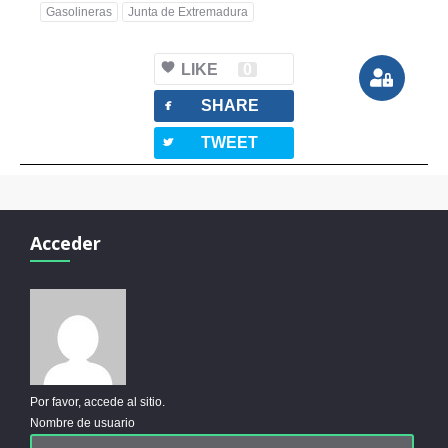
Gasolineras
Junta de Extremadura
LIKE
0
facebook
SHARE
twitterbird
TWEET
Acceder
Por favor, accede al sitio.
Nombre de usuario