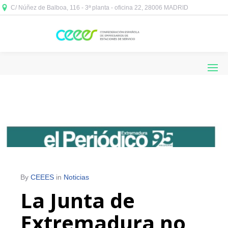
C/ Núñez de Balboa, 116 - 3ª planta - oficina 22, 28006 MADRID



By
CEEES
in
Noticias
La Junta de
Extremadura no