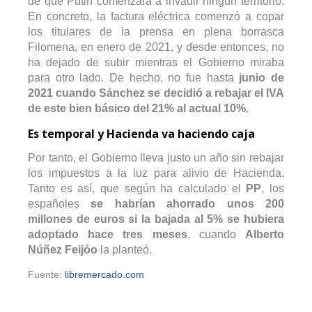
de que Putin comenzara a invadir ningún territorio.
En concreto, la factura eléctrica comenzó a copar
los titulares de la prensa en plena borrasca
Filomena, en enero de 2021, y desde entonces, no
ha dejado de subir mientras el Gobierno miraba
para otro lado. De hecho, no fue hasta
junio de
2021 cuando Sánchez se decidió a rebajar el IVA
de este bien básico del 21% al actual 10%
.
Es temporal y Hacienda va haciendo caja
Por tanto, el Gobierno lleva justo un año sin rebajar
los impuestos a la luz para alivio de Hacienda.
Tanto es así, que según ha calculado el
PP
, los
españoles
se habrían ahorrado unos 200
millones de euros
si la bajada al 5% se hubiera
adoptado hace tres meses
, cuando
Alberto
Núñez Feijóo
la planteó.
Fuente:
libremercado.com