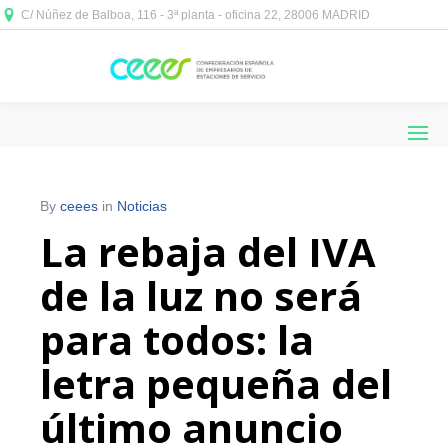
C/ Núñez de Balboa, 116 - 3ª planta - oficina 22, 28006 MADRID



By
ceees
in
Noticias
La rebaja del IVA
de la luz no será
para todos: la
letra pequeña del
último anuncio