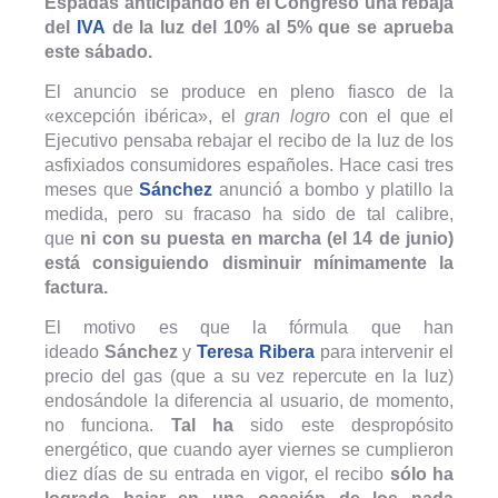
Espadas anticipando en el Congreso una rebaja
del
IVA
de la luz del 10% al 5% que se aprueba
este sábado.
El anuncio se produce en pleno fiasco de la
«excepción ibérica», el
gran logro
con el que el
Ejecutivo pensaba rebajar el recibo de la luz de los
asfixiados consumidores españoles. Hace casi tres
meses que
Sánchez
anunció a bombo y platillo la
medida, pero su fracaso ha sido de tal calibre,
que
ni con su puesta en marcha (el 14 de junio)
está
consiguiendo disminuir mínimamente la
factura.
El motivo es que la fórmula que han
ideado
Sánchez
y
Teresa Ribera
para intervenir el
precio del gas (que a su vez repercute en la luz)
endosándole la diferencia al usuario, de momento,
no funciona.
Tal ha
sido este despropósito
energético, que cuando ayer viernes se cumplieron
diez días de su entrada en vigor, el recibo
sólo ha