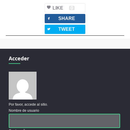
LIKE
0
facebook
SHARE
twitterbird
TWEET
Acceder
Por favor, accede al sitio.
Nombre de usuario