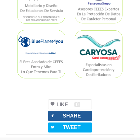
LIKE
0
facebook
SHARE
twitterbird
TWEET