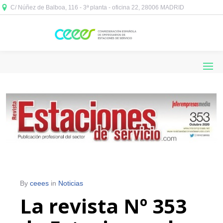
C/ Núñez de Balboa, 116 - 3ª planta - oficina 22, 28006 MADRID



By
ceees
in
Noticias
La revista Nº 353