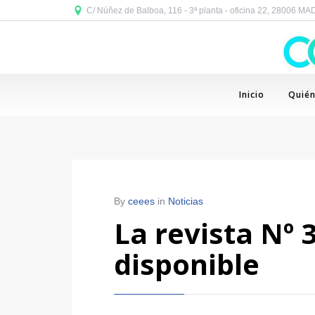
C/ Núñez de Balboa, 116 - 3ª planta - oficina 22, 28006 M
Inicio
Quié
By
ceees
in
Noticias
La revista Nº 
disponible